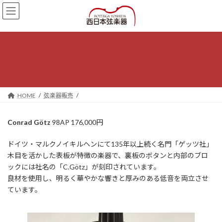
コ
ナ
ン
ビ
テ
ゲ
ン
ー
ツ
シ
へ
ョ
ス
ン
キ
に
ッ
移
プ
動
HOME
弦楽器販売
Conrad Götz
98AP 176,000円
ドイツ・マルクノイキルヘンにて135年以上続く名門「ゲッツ社」
木目を活かした表板が特徴の楽器で、裏板のボタンと内部のブロ
ックには社名の「C.Götz」が刻印されています。
良材を使用し、明るく華やかな響きと厚みのある低音を両立させ
ています。