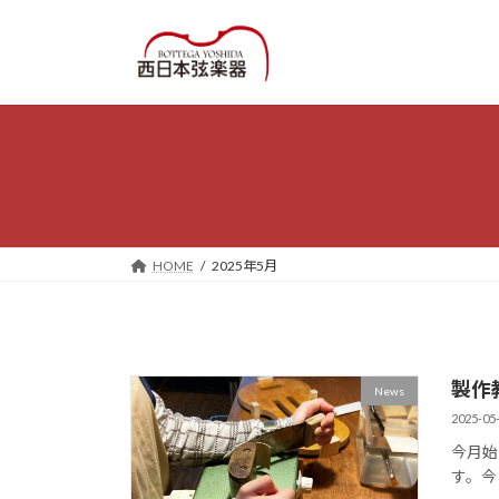
コ
ナ
ン
ビ
テ
ゲ
ン
ー
ツ
シ
へ
ョ
ス
ン
キ
に
ッ
移
プ
動
HOME
2025年5月
製作
News
2025-05
今月始
す。今